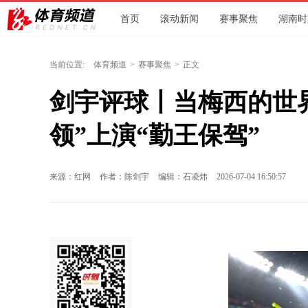
首页
滚动新闻
赛事聚焦
湖南时
综合体育
校园体育
户外健身
当前位置:
体育频道
>
赛事聚焦
>
正文
剑宇评球丨当梅西的世
领”上演“勤王保驾”
来源：红网
作者：陈剑宇
编辑：石凌炜
2026-07-04 16:50:57