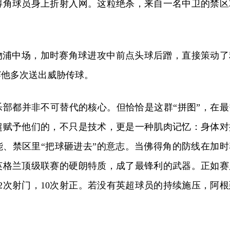
得角球员身上折射入网。这粒绝杀，来自一名中卫的禁区
物浦中场，加时赛角球进攻中前点头球后蹭，直接策动了
赛他多次送出威胁传球。
乐部都并非不可替代的核心。但恰恰是这群“拼图”，在最
超赋予他们的，不只是技术，更是一种肌肉记忆：身体对
能、禁区里“把球砸进去”的意志。当佛得角的防线在加时
英格兰顶级联赛的硬朗特质，成了最锋利的武器。正如赛
2次射门，10次射正。若没有英超球员的持续施压，阿根