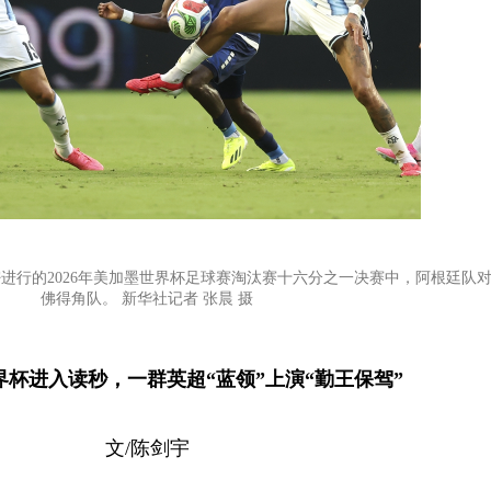
密进行的2026年美加墨世界杯足球赛淘汰赛十六分之一决赛中，阿根廷队
佛得角队。 新华社记者 张晨 摄
界杯进入读秒，一群英超“蓝领”上演“勤王保驾”
文/陈剑宇