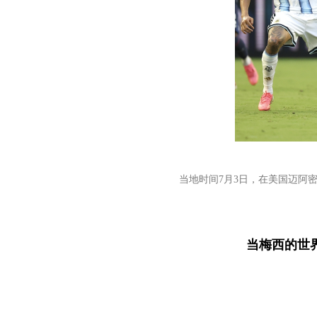
当地时间7月3日，在美国迈阿
当梅西的世