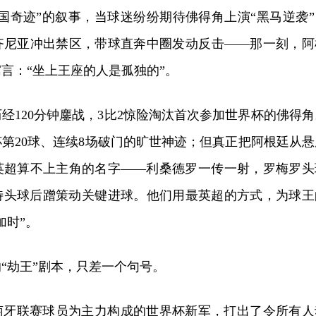
国奇迹”的叙事，当球迷纷纷期待佛得角上演“黑马逆袭”
沃齐尼亚冲出禁区，带球直奔中圈发动反击——那一刻，阿
言：“坐上王座的人是孤独的”。
历经120分钟鏖战，3比2惊险淘汰首次参加世界杯的佛得角
第20球、连续8场破门的旷世神迹；但真正把阿根廷从悬
英超算不上主角的名字——利桑德罗一传一射，罗梅罗头
特头球后蹭策动关键进球。他们用最英超的方式，为球王
加时”。
“劫王”剧本，只差一个句号。
萄牙联赛球员为主力构成的世界杯新军，打出了令所有人