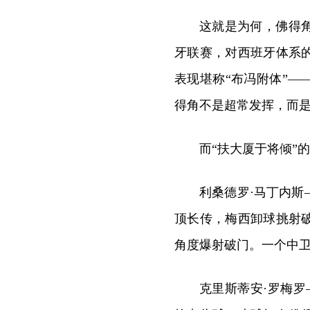
这就是为何，佛得
牙联赛，对西班牙体系
表现堪称“布冯附体”
得角不是超常发挥，而
而“扶大厦于将倾”
利桑德罗·马丁内斯
顶长传，梅西卸球挑射
角度爆射破门。一个中
克里斯蒂安·罗梅罗