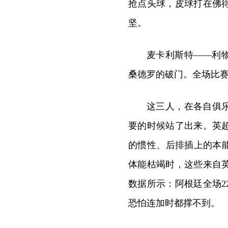
抢点头球，皮球打在佛
坚。
麦卡利斯特——利
桑德罗的破门。全场比
这三人，在各自俱
要的时候站了出来。英
的惯性、后排插上的本
体能枯竭时，这些来自
数据所示：阿根廷全场2
恐怕连加时都撑不到。