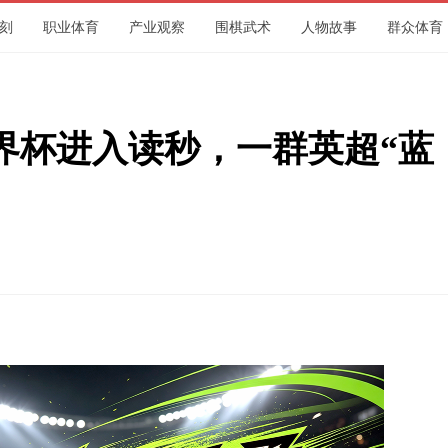
刻
职业体育
产业观察
围棋武术
人物故事
群众体育
界杯进入读秒，一群英超“蓝