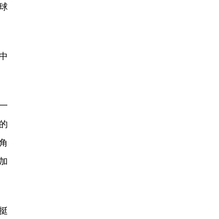
球
中
一
的
角
加
挺