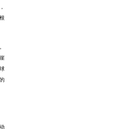
，
根
。
崖
球
的
动