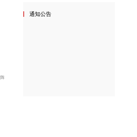
通知公告
对阵