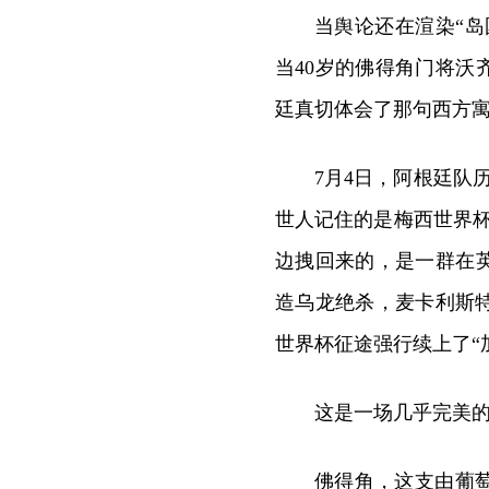
当舆论还在渲染“岛
当40岁的佛得角门将
廷真切体会了那句西方寓
7月4日，阿根廷队
世人记住的是梅西世界杯
边拽回来的，是一群在
造乌龙绝杀，麦卡利斯
世界杯征途强行续上了“
这是一场几乎完美的
佛得角，这支由葡