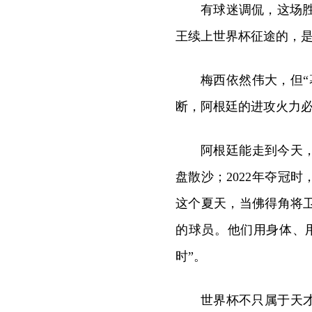
有球迷调侃，这场胜
王续上世界杯征途的，
梅西依然伟大，但
断，阿根廷的进攻火力
阿根廷能走到今天，
盘散沙；2022年夺冠时
这个夏天，当佛得角将
的球员。他们用身体、
时”。
世界杯不只属于天