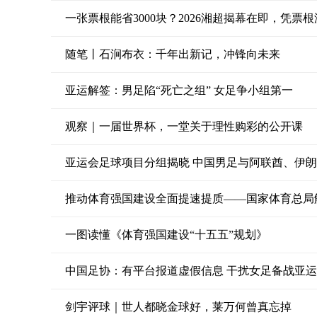
一张票根能省3000块？2026湘超揭幕在即，凭票
随笔丨石涧布衣：千年出新记，冲锋向未来
亚运解签：男足陷“死亡之组” 女足争小组第一
观察｜一届世界杯，一堂关于理性购彩的公开课
亚运会足球项目分组揭晓 中国男足与阿联酋、伊
推动体育强国建设全面提速提质——国家体育总局
一图读懂《体育强国建设“十五五”规划》
中国足协：有平台报道虚假信息 干扰女足备战亚运
剑宇评球｜世人都晓金球好，莱万何曾真忘掉