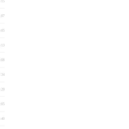
5:15
2:07
9:05
6:13
6:08
7:34
8:20
6:05
3:40