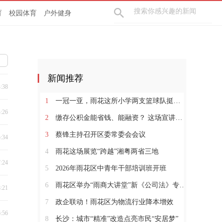
育
校园体育
户外健身
新闻推荐
4:38
1
一冠一亚，雨花这所小学两支篮球队挺进全国赛
4:26
2
缴存公积金能省钱、能融资？ 这场宣讲会为企业算清“明白账”
3
蔡锋主持召开区委常委会会议
5:34
4
雨花这场展览“跨越”湘粤两省三地
7:24
5
2026年雨花区中青年干部培训班开班
6
雨花区举办“雨商大讲堂”新《公司法》专题讲座
8:21
7
政企联动！雨花区为物流行业降本增效
6:56
8
长沙：城市“精准”改造点亮市民“安居梦”