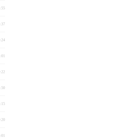
3:55
5:37
6:24
3:01
9:22
4:50
3:15
0:20
6:01