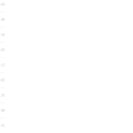
9:45
1:49
2:16
7:05
1:12
5:05
1:31
7:40
5:51