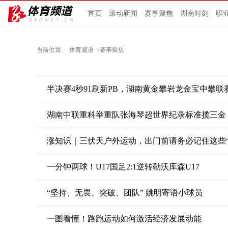
首页
滚动新闻
赛事聚焦
湖南时刻
职
当前位置:
体育频道
>赛事聚焦
半决赛4秒91刷新PB，湖南黄金攀岩龙金宝中攀联
湖南中联重科举重队张海琴超世界纪录标准揽三金
涨知识｜三伏天户外运动，出门前请务必记住这些“
一分钟两球！U17国足2:1逆转勒沃库森U17
“坚持、无畏、突破、团队” 姚明寄语小球员
一图看懂！路跑运动如何激活经济发展动能