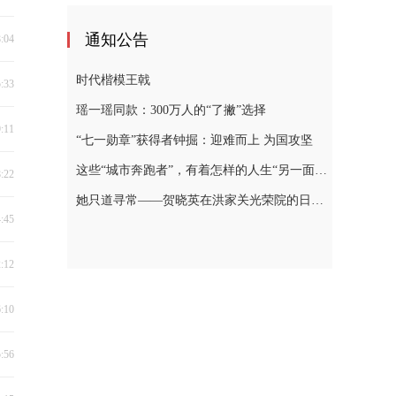
通知公告
8:04
时代楷模王戟
5:33
瑶一瑶同款：300万人的“了撇”选择
9:11
“七一勋章”获得者钟掘：迎难而上 为国攻坚
这些“城市奔跑者”，有着怎样的人生“另一面”？
8:22
她只道寻常——贺晓英在洪家关光荣院的日与夜
4:45
2:12
6:10
5:56