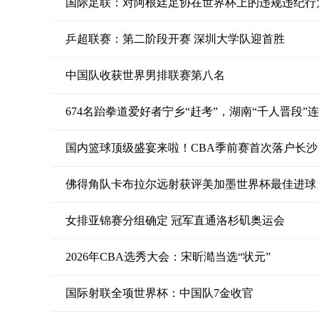
国际足联：对阿根廷足协在世界杯上的违规违纪行
乒超联赛：第二阶段开赛 深圳大学队迎首胜
中国队收获世界男排联赛第八名
674名跆拳道爱好者宁乡“赶考”，湖南“千人晋段”
国内篮球顶级盛宴来啦！CBA季前赛首次落户长沙
佛得角队卡布拉尔远射获评美加墨世界杯最佳进球
女排亚锦赛分组确定 冠军直通洛杉矶奥运会
2026年CBA选秀大会：宋昕澔当选“状元”
国际射联全项世界杯：中国队7金收官