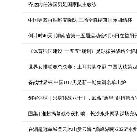
齐达内任法国男足国家队主教练
中国男篮再胜喀麦隆队 三场全胜结束国际团结杯
倒计时40天 | 湖南省第十五届运动会9月6日在益阳
《体育强国建设“十五五”规划》足球振兴战略全解
世界女排联赛总决赛：土耳其队夺冠 中国队获第
备战世界杯 中国U17男足新一期集训名单出炉
剑宇评球｜只身转战八千里，底薪“詹皇”剑指第五
图集 | 湘超揭幕战今夜打响，长沙永州两队踩场完
在湘超冠军城登云冰山赏云海 “巅峰湖南·2026”