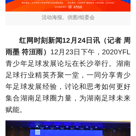
活动海报。供图/组委会
红网时刻新闻12月24日讯（记者 周
雨墨 符洹雨）
12月23日下午，2020YFL
青少年足球发展论坛在长沙举行。湖南
足球行业精英齐聚一堂，一同分享青少
年足球发展经验，讨论和思考如何更好
集合湖南足球圈力量，为湖南足球未来
赋能。