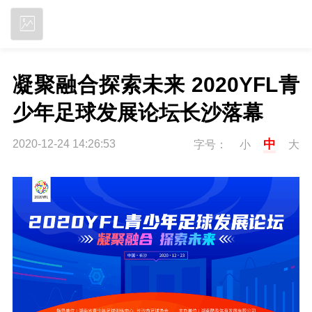
立即下载
凝聚融合探索未来 2020YFL青
少年足球发展论坛长沙落幕
中
2020-12-24 14:26:53
字号：
小
大