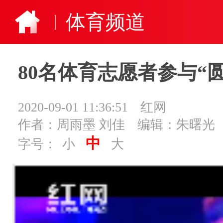
体育频道
80名体育志愿者参与“
2020-09-01 11:36:51
红网
作者：周雨墨 刘佳
编辑：朱曙光
中
字号：
小
大