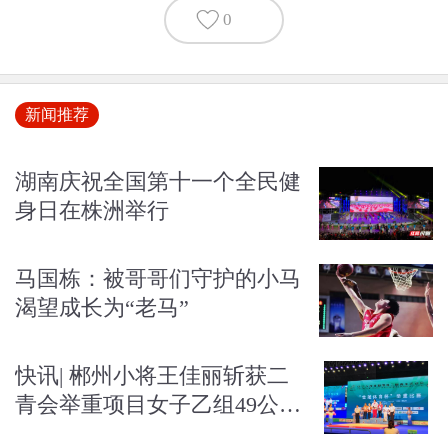
0
新闻推荐
湖南庆祝全国第十一个全民健
身日在株洲举行
马国栋：被哥哥们守护的小马
渴望成长为“老马”
快讯| 郴州小将王佳丽斩获二
青会举重项目女子乙组49公斤
级金牌