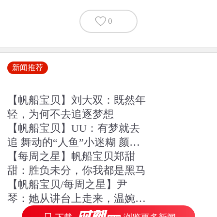
0
新闻推荐
【帆船宝贝】刘大双：既然年
轻，为何不去追逐梦想
【帆船宝贝】UU：有梦就去
追 舞动的“人鱼”小迷糊 颜色
不一样的烟火
【每周之星】帆船宝贝郑甜
甜：胜负未分，你我都是黑马
【帆船宝贝/每周之星】尹
琴：她从讲台上走来，温婉知
性，入水即“燃”