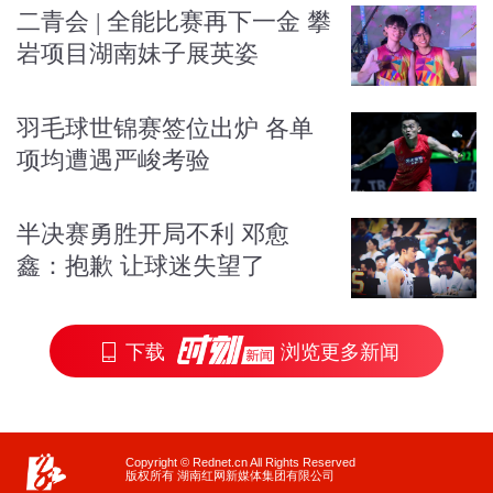
二青会 | 全能比赛再下一金 攀
岩项目湖南妹子展英姿
羽毛球世锦赛签位出炉 各单
项均遭遇严峻考验
半决赛勇胜开局不利 邓愈
鑫：抱歉 让球迷失望了
下载
浏览更多新闻
Copyright © Rednet.cn All Rights Reserved
版权所有 湖南红网新媒体集团有限公司