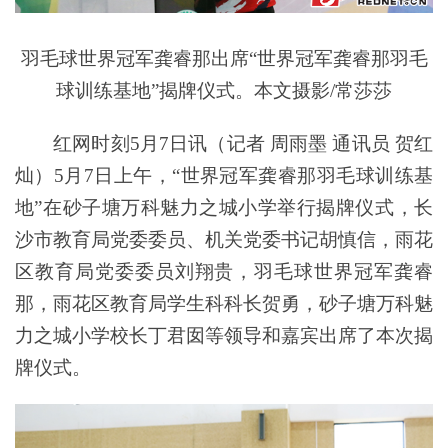
羽毛球世界冠军龚睿那出席“世界冠军龚睿那羽毛
球训练基地”揭牌仪式。本文摄影/常莎莎
红网时刻5月7日讯（记者 周雨墨 通讯员 贺红
灿）5月7日上午，“世界冠军龚睿那羽毛球训练基
地”在砂子塘万科魅力之城小学举行揭牌仪式，长
沙市教育局党委委员、机关党委书记胡慎信，雨花
区教育局党委委员刘翔贵，羽毛球世界冠军龚睿
那，雨花区教育局学生科科长贺勇，砂子塘万科魅
力之城小学校长丁君囡等领导和嘉宾出席了本次揭
牌仪式。