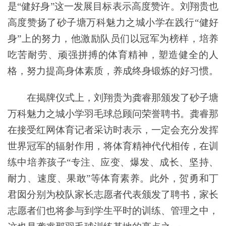
是“健好身”这一发展目标表示高度赞许。刘翔贵也
高度赞扬了砂子塘万科魅力之城小学在践行“健好
身”上的努力，他激励队员们以冠军为榜样，培养
吃苦耐劳、顽强拼搏的体育精神，塑造健全的人
格，努力提高身体素质，养成终身锻炼的好习惯。
在揭牌仪式上，刘翔贵为龚睿那颁发了砂子塘
万科魅力之城小学羽毛球总顾问荣誉聘书。龚睿那
在接受红网体育记者采访时表示，一定会充分发挥
世界冠军的辐射作用，将体育精神代代相传，在训
练中培养孩子“专注、应变、爆发、成长、坚持、
耐力、速度、果敢”等体育素养。此外，贺勇和丁
君囡分别为校队家长志愿者代表颁发了聘书，家长
志愿者们也将参与到学生平时的训练、管理之中，