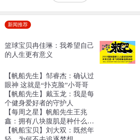
新闻推荐
篮球宝贝冉佳琳：我希望自己
的人生更有意义
【帆船先生】邹睿杰：确认过
眼神 这就是“扑克脸”小哥哥
【帆船先生】戴玉龙：我是每
个健身爱好者的守护人
【每周之星】帆船先生王兆
鑫：拥有八块腹肌是种什么体
验
【帆船宝贝】刘大双：既然年
轻，为何不去追逐梦想