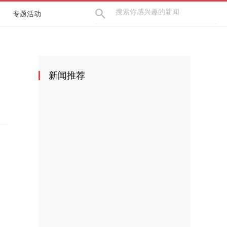
专题活动
新闻推荐