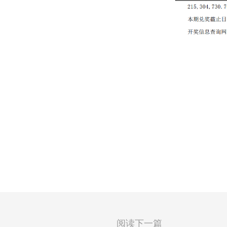
阅读下一篇