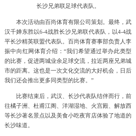
长沙兄弟联足球代表队。
本次活动由百尚体育有限公司策划。最终，武
汉千婵东胜以6-4战胜长沙兄弟联代表队，以4-4战
平长沙精英联盟代表队。百尚体育赛事部负责人李
振中向红网体育介绍：“我们希望通过举办此类型
的比赛，促进两城业余足球交流，拉近两座兄弟城
市的距离。这也是一次文化交流的大好机会，日后
我们还会推出更多同类型的比赛。”
比赛结束后，武汉、长沙代表队结伴而行，前
往橘子洲、杜甫江阁、洋湖湿地、火宫殿、解放西
等长沙著名景点以及美食小吃夜宵店体验了地道的
长沙味道。