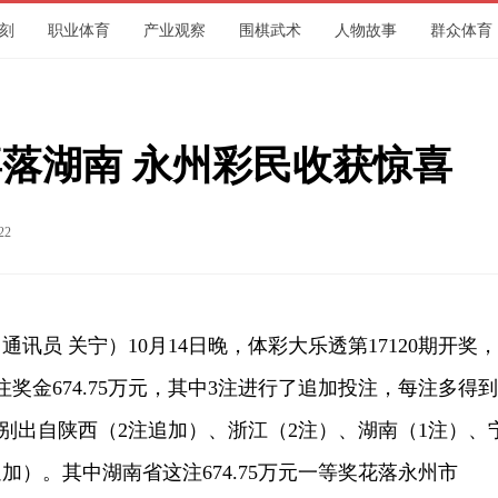
刻
职业体育
产业观察
围棋武术
人物故事
群众体育
喜落湖南 永州彩民收获惊喜
22
讯员 关宁）10月14日晚，体彩大乐透第17120期开奖，
奖金674.75万元，其中3注进行了追加投注，每注多得到
，分别出自陕西（2注追加）、浙江（2注）、湖南（1注）、
加）。其中湖南省这注674.75万元一等奖花落永州市