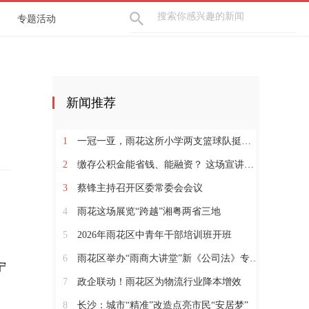
专题活动
新闻推荐
1
一冠一亚，雨花这所小学两支篮球队挺进全国赛
2
缴存公积金能省钱、能融资？ 这场宣讲会为企业算清“明白账”
3
蔡锋主持召开区委常委会会议
4
雨花这场展览“跨越”湘粤两省三地
5
2026年雨花区中青年干部培训班开班
6
雨花区举办“雨商大讲堂”新《公司法》专题讲座
宁
7
政企联动！雨花区为物流行业降本增效
8
长沙：城市“精准”改造点亮市民“安居梦”