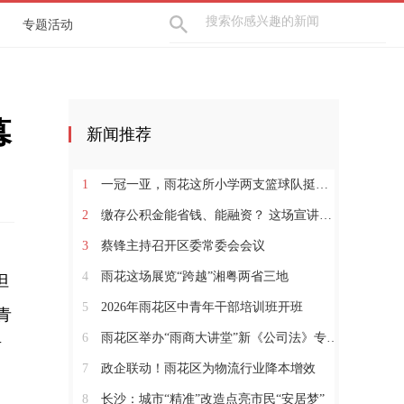
专题活动
幕
新闻推荐
1
一冠一亚，雨花这所小学两支篮球队挺进全国赛
2
缴存公积金能省钱、能融资？ 这场宣讲会为企业算清“明白账”
3
蔡锋主持召开区委常委会会议
4
雨花这场展览“跨越”湘粤两省三地
但
5
2026年雨花区中青年干部培训班开班
青
6
雨花区举办“雨商大讲堂”新《公司法》专题讲座
雨
7
政企联动！雨花区为物流行业降本增效
8
长沙：城市“精准”改造点亮市民“安居梦”