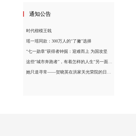
通知公告
时代楷模王戟
瑶一瑶同款：300万人的“了撇”选择
“七一勋章”获得者钟掘：迎难而上 为国攻坚
这些“城市奔跑者”，有着怎样的人生“另一面”？
她只道寻常——贺晓英在洪家关光荣院的日与夜