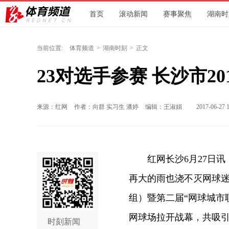
首页
滚动新闻
赛事聚焦
湖南时
综合体育
校园体育
户外健身
当前位置:
体育频道
>
湖南时刻
>
正文
23对选手参赛 长沙市2
来源：红网
作者：向群 实习生 潘婷
编辑：王淑娟
2017-06-27 1
红网长沙6月27日讯（
再大的雨也浇不灭网球迷
组）暨第二届“网球城市
网球场拉开战幕，共吸引
时刻新闻