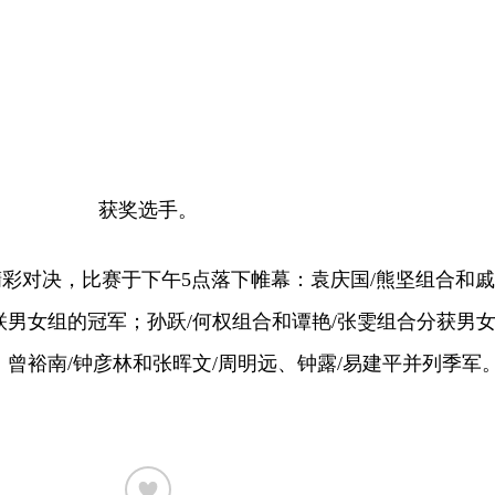
获奖选手。
彩对决，比赛于下午5点落下帷幕：袁庆国/熊坚组合和戚
联男女组的冠军；孙跃/何权组合和谭艳/张雯组合分获男
、曾裕南/钟彦林和张晖文/周明远、钟露/易建平并列季军