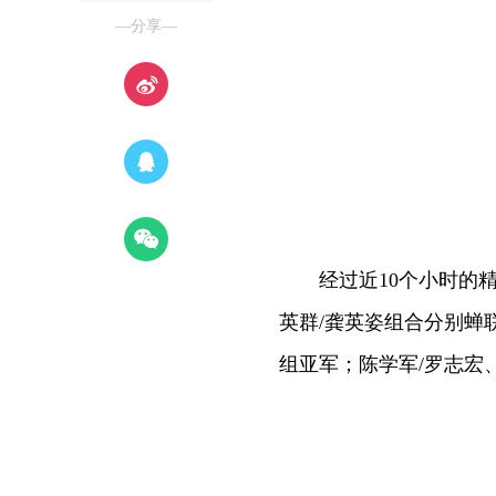
—分享—
经过近10个小时的精
英群/龚英姿组合分别蝉
组亚军；陈学军/罗志宏