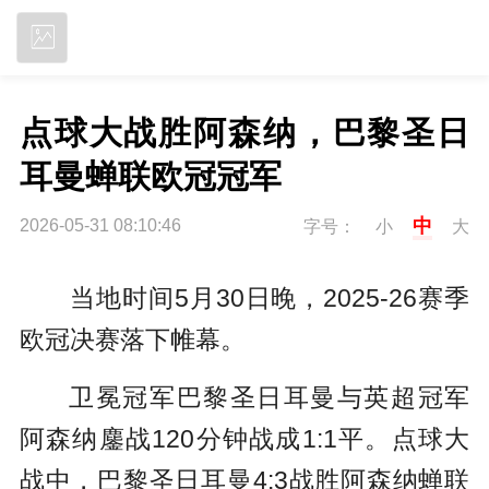
立即下载
点球大战胜阿森纳，巴黎圣日
耳曼蝉联欧冠冠军
中
2026-05-31 08:10:46
字号：
小
大
当地时间5月30日晚，2025-26赛季
欧冠决赛落下帷幕。
卫冕冠军巴黎圣日耳曼与英超冠军
阿森纳鏖战120分钟战成1:1平。点球大
战中，巴黎圣日耳曼4:3战胜阿森纳蝉联