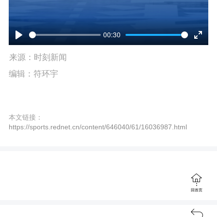
00:30
P
E
来源：时刻新闻
l
n
编辑：符环宇
a
t
y
e
本文链接：
r
https://sports.rednet.cn/content/646040/61/16036987.html
f
u
l

回首页
l
s
