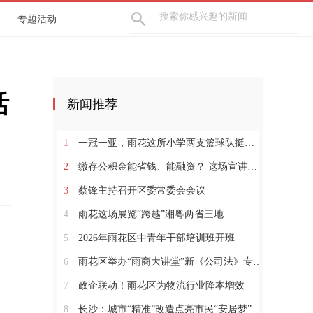
专题活动
活
新闻推荐
1
一冠一亚，雨花这所小学两支篮球队挺进全国赛
2
缴存公积金能省钱、能融资？ 这场宣讲会为企业算清“明白账”
3
蔡锋主持召开区委常委会会议
4
雨花这场展览“跨越”湘粤两省三地
5
2026年雨花区中青年干部培训班开班
6
雨花区举办“雨商大讲堂”新《公司法》专题讲座
7
政企联动！雨花区为物流行业降本增效
8
长沙：城市“精准”改造点亮市民“安居梦”