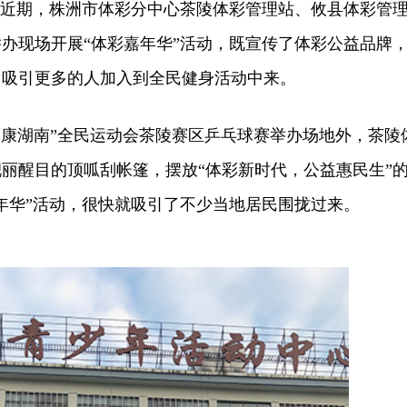
。近期，株洲市体彩分中心茶陵体彩管理站、攸县体彩管
办现场开展“体彩嘉年华”活动，既宣传了体彩公益品牌
，吸引更多的人加入到全民健身活动中来。
康湖南”全民运动会茶陵赛区乒乓球赛举办场地外，茶陵
丽醒目的顶呱刮帐篷，摆放“体彩新时代，公益惠民生”
年华”活动，很快就吸引了不少当地居民围拢过来。