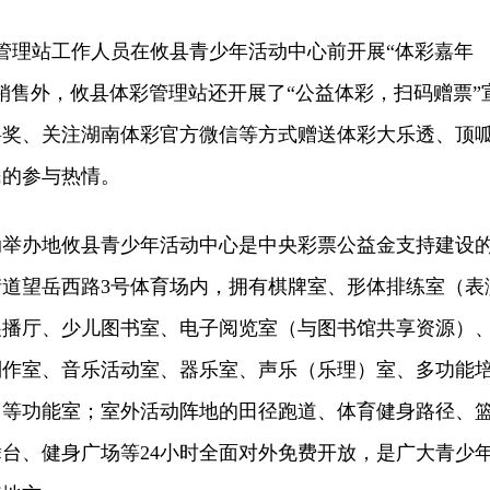
管理站工作人员在攸县青少年活动中心前开展“体彩嘉年
销售外，攸县体彩管理站还开展了“公益体彩，扫码赠票”
摇奖、关注湖南体彩官方微信等方式赠送体彩大乐透、顶
民的参与热情。
办地攸县青少年活动中心是中央彩票公益金支持建设
道望岳西路3号体育场内，拥有棋牌室、形体排练室（表
展播厅、少儿图书室、电子阅览室（与图书馆共享资源）
制作室、音乐活动室、器乐室、声乐（乐理）室、多功能
）等功能室；室外活动阵地的田径跑道、体育健身路径、
台、健身广场等24小时全面对外免费开放，是广大青少