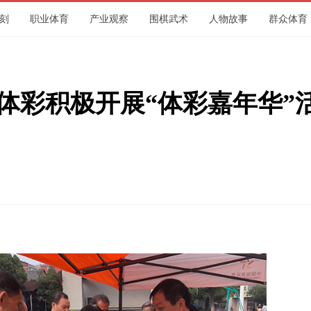
刻
职业体育
产业观察
围棋武术
人物故事
群众体育
体彩积极开展“体彩嘉年华”