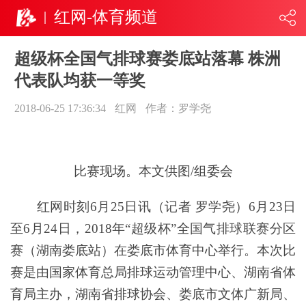
红网-体育频道
超级杯全国气排球赛娄底站落幕 株洲
代表队均获一等奖
2018-06-25 17:36:34
红网
作者：罗学尧
比赛现场。本文供图/组委会
红网时刻6月25日讯（记者 罗学尧）6月23日
至6月24日，2018年“超级杯”全国气排球联赛分区
赛（湖南娄底站）在娄底市体育中心举行。本次比
赛是由国家体育总局排球运动管理中心、湖南省体
育局主办，湖南省排球协会、娄底市文体广新局、