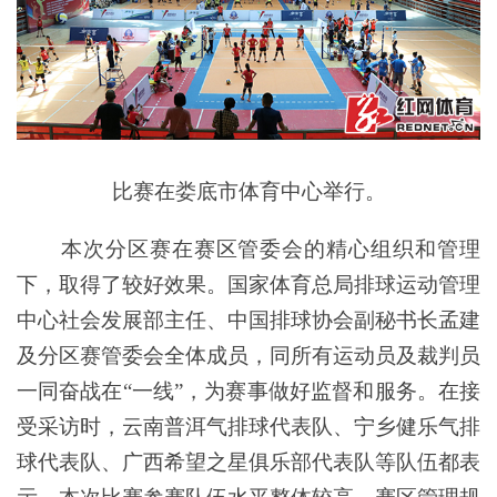
比赛在娄底市体育中心举行。
本次分区赛在赛区管委会的精心组织和管理
下，取得了较好效果。国家体育总局排球运动管理
中心社会发展部主任、中国排球协会副秘书长孟建
及分区赛管委会全体成员，同所有运动员及裁判员
一同奋战在“一线”，为赛事做好监督和服务。在接
受采访时，云南普洱
气排球代表队
、宁乡健乐气排
球代表队、广西希望之星俱乐部代表队等队伍都表