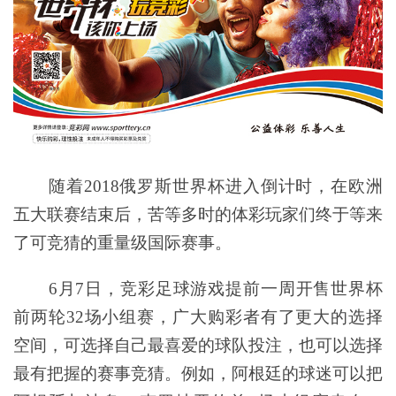
随着2018俄罗斯世界杯进入倒计时，在欧洲
五大联赛结束后，苦等多时的体彩玩家们终于等来
了可竞猜的重量级国际赛事。
6月7日，竞彩足球游戏提前一周开售世界杯
前两轮32场小组赛，广大购彩者有了更大的选择
空间，可选择自己最喜爱的球队投注，也可以选择
最有把握的赛事竞猜。例如，阿根廷的球迷可以把