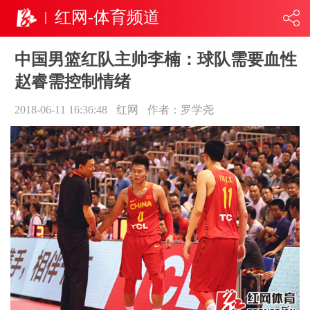
红网-体育频道
中国男篮红队主帅李楠：球队需要血性
赵睿需控制情绪
2018-06-11 16:36:48
红网
作者：罗学尧