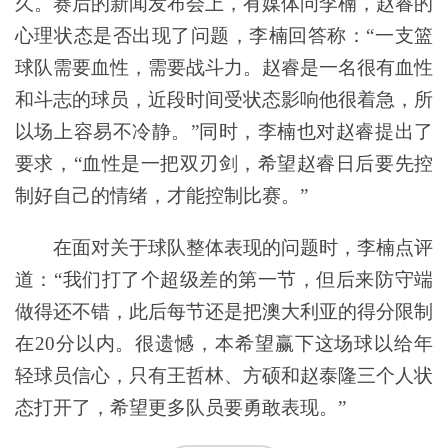
久。赛后的新闻发布会上，有媒体问李楠，赵睿的
心理状态是否出现了问题，李楠回答称：“一支篮
球队需要血性，需要战斗力。赵睿是一名很有血性
和斗志的球员，近段时间受状态影响他很着急，所
以场上容易不冷静。”同时，李楠也对赵睿提出了
要求，“血性是一把双刃剑，希望赵睿日后要先控
制好自己的情绪，才能控制比赛。”
在面对关于球队整体表现的问题时，李楠点评
道：“我们打了个超级差的第一节，但后来防守端
做得还不错，此后每节还是把澳大利亚的得分限制
在20分以内。很遗憾，本希望赢下这场球以给年
轻球员信心，只有王哲林、方硕和赵泰隆三个人状
态打开了，希望更多队员要勇敢表现。”