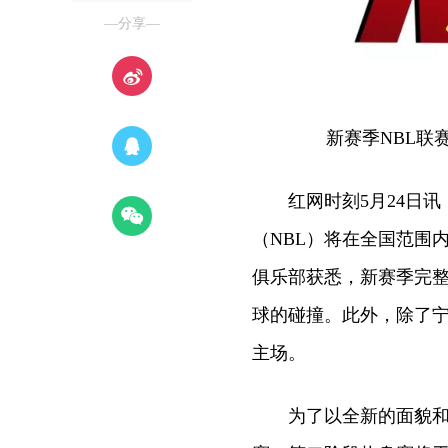
—分享—
新赛季NBL联
红网时刻5月24日讯（记
（NBL）将在全国范围
俱乐部获悉，新赛季完整
球的碰撞。此外，除了
主场。
为了以全新的面貌和阵