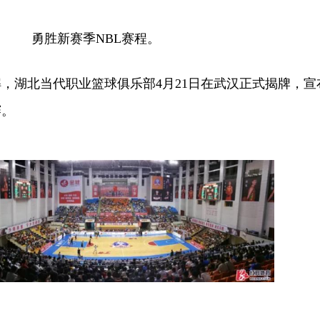
勇胜新赛季NBL赛程。
湖北当代职业篮球俱乐部4月21日在武汉正式揭牌，宣
赛。