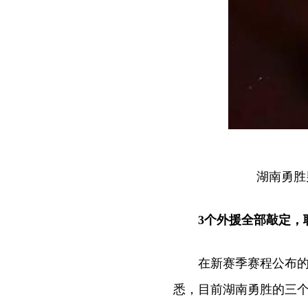
湖南勇胜
3个外援全部敲定，
在新赛季赛程公布的同
悉，目前湖南勇胜的三个