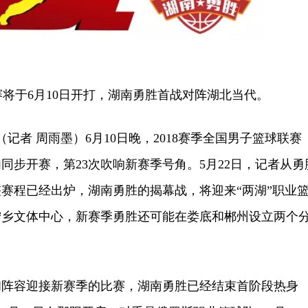
赛将于6月10日开打，湖南勇胜首战对阵湖北当代。
者 周雨墨）6月10日晚，2018赛季全国男子篮球联赛
内同步开赛，第23次吹响新赛季号角。5月22日，记者从勇
赛程已经出炉，湖南勇胜的揭幕战，将迎来“两湖”职业
宁乡文体中心，新赛季勇胜还可能在娄底和郴州设立两个
容迎接新赛季的比赛，湖南勇胜已经结束首阶段热身