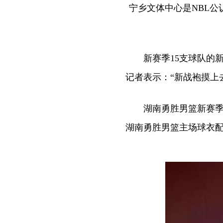
宁乡文体中心是NBL公
新赛季15支球队的新
记者表示：“新战袍摸上
湖南勇胜男篮新赛季主
湖南勇胜男篮主场球衣