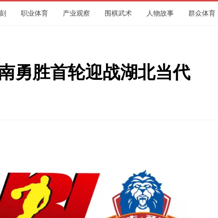
刻
职业体育
产业观察
围棋武术
人物故事
群众体育
湖南勇胜首轮迎战湖北当代