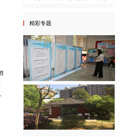
精彩专题
胜
篮
分